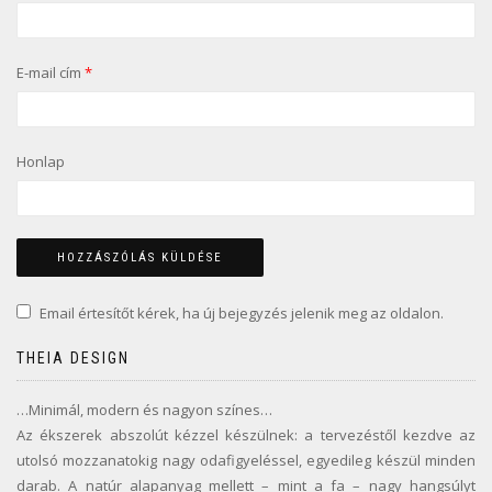
E-mail cím
*
Honlap
Email értesítőt kérek, ha új bejegyzés jelenik meg az oldalon.
THEIA DESIGN
…Minimál, modern és nagyon színes…
Az ékszerek abszolút kézzel készülnek: a tervezéstől kezdve az
utolsó mozzanatokig nagy odafigyeléssel, egyedileg készül minden
darab. A natúr alapanyag mellett – mint a fa – nagy hangsúlyt