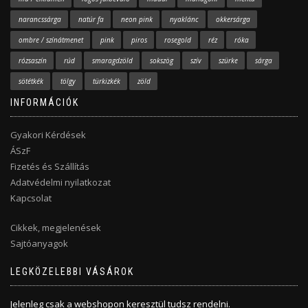
narancssárga
natúr fa
neon pink
nyaklánc
okkersárga
ombre / színátmenet
pink
piros
rosegold
réz
róka
rózsaszín
rúd
smaragdzöld
sokszög
szív
szürke
sárga
sötétkék
tölgy
türkizkék
zöld
INFORMÁCIÓK
Gyakori Kérdések
ÁSzF
Fizetés és Szállítás
Adatvédelmi nyilatkozat
Kapcsolat
Cikkek, megjelenések
Sajtóanyagok
LEGKÖZELEBBI VÁSÁROK
Jelenleg csak a webshopon keresztül tudsz rendelni.