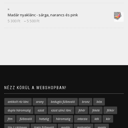
Madár nyaklánc - sárga, narancs és pink
–
5 300
Ft
5 500
Ft
NÉZZ KÖRÜL A WEBSHOPBAN!
antikolt réz lánc
arany
bedugós fülbevaló
bronz
bézs
dupla háromszög
ezüst
ezüst színű lánc
fehér
fekete
félkör
fém
fülbevaló
hatszög
háromszög
intarzia
kék
kör
lila / ciklámen
lógós fülbevaló
madár
mahagóni
menta