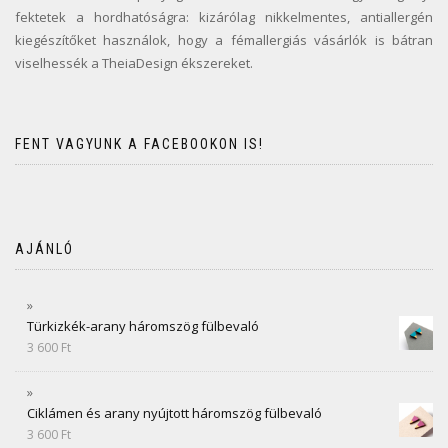
fektetek a hordhatóságra: kizárólag nikkelmentes, antiallergén
kiegészítőket használok, hogy a fémallergiás vásárlók is bátran
viselhessék a TheiaDesign ékszereket.
FENT VAGYUNK A FACEBOOKON IS!
AJÁNLÓ
Türkizkék-arany háromszög fülbevaló
3 600
Ft
Ciklámen és arany nyújtott háromszög fülbevaló
3 600
Ft