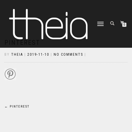
TOGGLE
0
NAVIGATION
PINTEREST
BY
THEIA
|
2019-11-10
|
NO COMMENTS
|
Bejegyzés
←
PINTEREST
navigáció