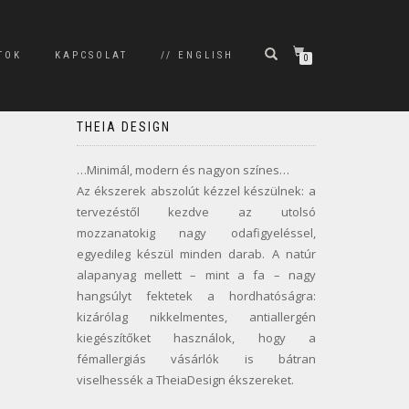
TOK
KAPCSOLAT
// ENGLISH
0
THEIA DESIGN
…Minimál, modern és nagyon színes…
Az ékszerek abszolút kézzel készülnek: a
tervezéstől kezdve az utolsó
mozzanatokig nagy odafigyeléssel,
egyedileg készül minden darab. A natúr
alapanyag mellett – mint a fa – nagy
hangsúlyt fektetek a hordhatóságra:
kizárólag nikkelmentes, antiallergén
kiegészítőket használok, hogy a
fémallergiás vásárlók is bátran
viselhessék a TheiaDesign ékszereket.