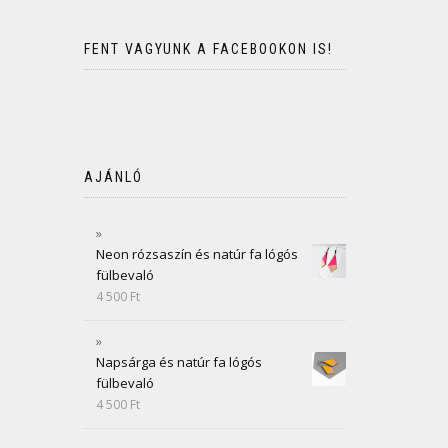
FENT VAGYUNK A FACEBOOKON IS!
AJÁNLÓ
Neon rózsaszín és natúr fa lógós
fülbevaló
4 500
Ft
Napsárga és natúr fa lógós
fülbevaló
4 500
Ft