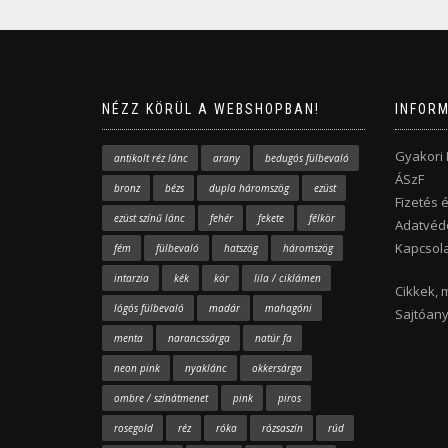
NÉZZ KÖRÜL A WEBSHOPBAN!
INFOR
Gyakori
antikolt réz lánc
arany
bedugós fülbevaló
ÁSzF
bronz
bézs
dupla háromszög
ezüst
Fizetés é
ezüst színű lánc
fehér
fekete
félkör
Adatvéde
Kapcsola
fém
fülbevaló
hatszög
háromszög
intarzia
kék
kör
lila / ciklámen
Cikkek, 
lógós fülbevaló
madár
mahagóni
Sajtóan
menta
narancssárga
natúr fa
neon pink
nyaklánc
okkersárga
ombre / színátmenet
pink
piros
rosegold
réz
róka
rózsaszín
rúd