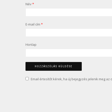
Név
*
E-mail cím
*
Honlap
Email értesítőt kérek, ha új bejegyzés jelenik meg az 