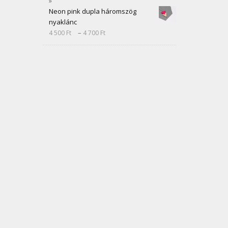
Neon pink dupla háromszög
nyaklánc
–
4 500
Ft
4 700
Ft