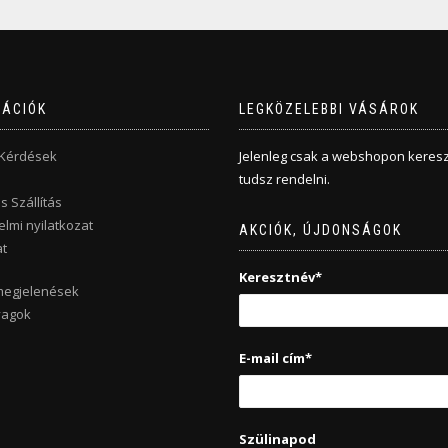
MÁCIÓK
LEGKÖZELEBBI VÁSÁROK
 Kérdések
Jelenleg csak a webshopon keresz
tudsz rendelni.
s Szállítás
lmi nyilatkozat
AKCIÓK, ÚJDONSÁGOK
t
Keresztnév*
megjelenések
yagok
E-mail cím*
Szülinapod