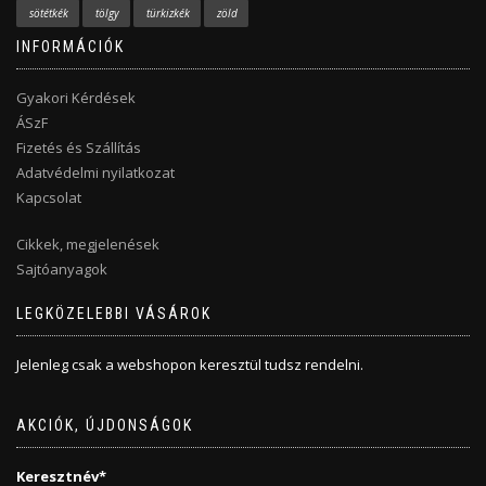
sötétkék
tölgy
türkizkék
zöld
INFORMÁCIÓK
Gyakori Kérdések
ÁSzF
Fizetés és Szállítás
Adatvédelmi nyilatkozat
Kapcsolat
Cikkek, megjelenések
Sajtóanyagok
LEGKÖZELEBBI VÁSÁROK
Jelenleg csak a webshopon keresztül tudsz rendelni.
AKCIÓK, ÚJDONSÁGOK
Keresztnév*