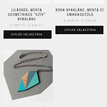
LILÁSKÉK, MENTA
RÓKA NYAKLÁNC, MENTA ÉS
GEOMETRIKUS “SZÍV”
SMARAGDZÖLD
NYAKLÁNC
5 500
FT
5 700
FT
–
5 000
FT
5 200
FT
–
OPCIÓK VÁLASZTÁSA
OPCIÓK VÁLASZTÁSA