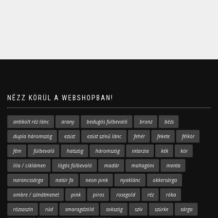
NÉZZ KÖRÜL A WEBSHOPBAN!
antikolt réz lánc
arany
bedugós fülbevaló
bronz
bézs
dupla háromszög
ezüst
ezüst színű lánc
fehér
fekete
félkör
fém
fülbevaló
hatszög
háromszög
intarzia
kék
kör
lila / ciklámen
lógós fülbevaló
madár
mahagóni
menta
narancssárga
natúr fa
neon pink
nyaklánc
okkersárga
ombre / színátmenet
pink
piros
rosegold
réz
róka
rózsaszín
rúd
smaragdzöld
sokszög
szív
szürke
sárga