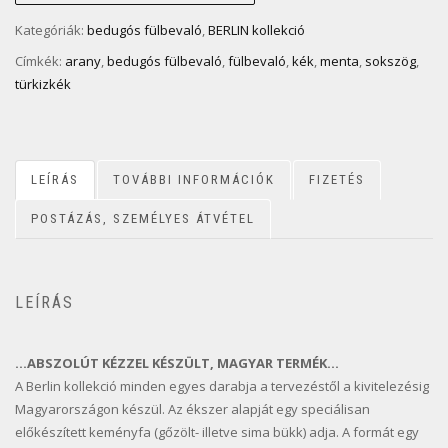
Kategóriák:
bedugós fülbevaló
,
BERLIN kollekció
Címkék:
arany
,
bedugós fülbevaló
,
fülbevaló
,
kék
,
menta
,
sokszög
,
türkizkék
LEÍRÁS
TOVÁBBI INFORMÁCIÓK
FIZETÉS
POSTÁZÁS, SZEMÉLYES ÁTVÉTEL
LEÍRÁS
…ABSZOLÚT KÉZZEL KÉSZÜLT, MAGYAR TERMÉK…
A Berlin kollekció minden egyes darabja a tervezéstől a kivitelezésig
Magyarországon készül. Az ékszer alapját egy speciálisan
előkészített keményfa (gőzölt- illetve sima bükk) adja. A formát egy