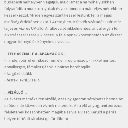
budapesti műhelyben vágatjuk, majd ismét a mi műhelyünkben
folytatódik a munka: a lyukak és az utómunka már teljes mértékben
kézzel készül. Minden egyes színt kézzel festünk fel, a magas
minőség érdekében akár 3-4 rétegben. A festék száradás után már
teljesen víz- és UV-álló. A fülbevalót nikkelmentes, antiallergén fém
alkatrésszel szereljük össze. A fa alapnak köszönhetően az ékszer
nagyon könnyű és kényelmes viselet.
…FELHASZNÁLT ALAPANYAGOK…
• minden bőrrel érintkező fém elem ródiumozott – nikkelmentes,
antiallergén, fémallergiások is bátran hordhatják!
• fa: gőzölt bükk
• festék: akril, vízálló
…VÍZÁLLÓ…
Az ékszer mérsékelten vízálló, azaz nyugodtan sétálhatsz benne az
esőben, de közvetlen víznek ne tedd ki. A fa élő anyag, ami porózus
felületének köszönhetően magába szívja a vizet. Kerüld a párás
helyen történő tárolást (pl fürdőben).