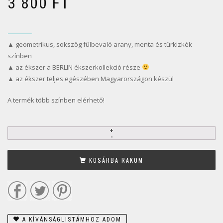
3 800
FT
▲ geometrikus, sokszög fülbevaló arany, menta és türkizkék
színben
▲ az ékszer a BERLIN ékszerkollekció része
▲ az ékszer teljes egészében Magyarországon készül
A termék több színben elérhető!
KOSÁRBA RAKOM
A KÍVÁNSÁGLISTÁMHOZ ADOM