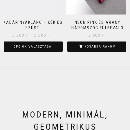
MADÁR NYAKLÁNC – KÉK ÉS
NEON PINK ÉS ARANY
EZÜST
HÁROMSZÖG FÜLBEVALÓ
5 300
FT
5 500
FT
3 600
FT
–
OPCIÓK VÁLASZTÁSA
KOSÁRBA RAKOM
MODERN, MINIMÁL,
GEOMETRIKUS