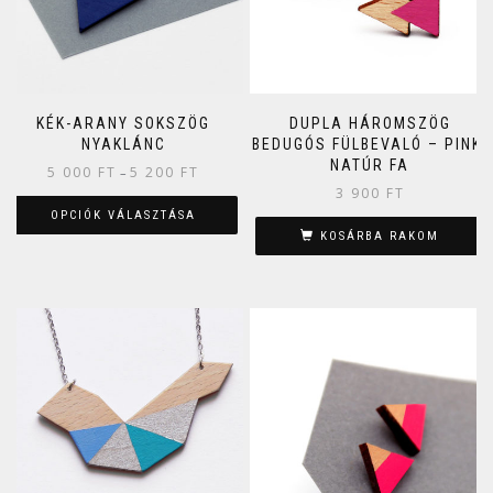
KÉK-ARANY SOKSZÖG
DUPLA HÁROMSZÖG
NYAKLÁNC
BEDUGÓS FÜLBEVALÓ – PINK,
NATÚR FA
5 000
FT
5 200
FT
–
3 900
FT
OPCIÓK VÁLASZTÁSA
KOSÁRBA RAKOM