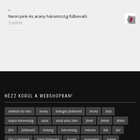
Neon pink és arany háromszög fülbevaló
3 600
Ft
NÉZZ KÖRÜL A WEBSHOPBAN!
antikolt réz lánc
arany
bedugós fülbevaló
bronz
bézs
dupla háromszög
ezüst
ezüst színű lánc
fehér
fekete
félkör
fém
fülbevaló
hatszög
háromszög
intarzia
kék
kör
lila / ciklámen
lógós fülbevaló
madár
mahagóni
menta