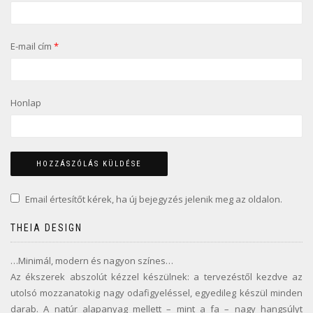
E-mail cím
*
Honlap
Email értesítőt kérek, ha új bejegyzés jelenik meg az oldalon.
THEIA DESIGN
…Minimál, modern és nagyon színes…
Az ékszerek abszolút kézzel készülnek: a tervezéstől kezdve az
utolsó mozzanatokig nagy odafigyeléssel, egyedileg készül minden
darab. A natúr alapanyag mellett – mint a fa – nagy hangsúlyt