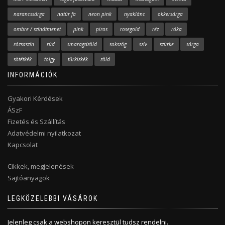
narancssárga
natúr fa
neon pink
nyaklánc
okkersárga
ombre / színátmenet
pink
piros
rosegold
réz
róka
rózsaszín
rúd
smaragdzöld
sokszög
szív
szürke
sárga
sötétkék
tölgy
türkizkék
zöld
INFORMÁCIÓK
Gyakori Kérdések
ÁSzF
Fizetés és Szállítás
Adatvédelmi nyilatkozat
Kapcsolat
Cikkek, megjelenések
Sajtóanyagok
LEGKÖZELEBBI VÁSÁROK
Jelenleg csak a webshopon keresztül tudsz rendelni.