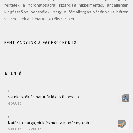
fektetek a hordhatóságra: kizárólag nikkelmentes, antiallergén
kiegészítőket használok, hogy a fémallergiás vásárlók is bátran
viselhessék a TheiaDesign ékszereket.
FENT VAGYUNK A FACEBOOKON IS!
AJÁNLÓ
Szürkéskék és natúr fa lógós fülbevaló
4 500
Ft
Natúr fa, sárga, pink és menta madár nyaklánc
–
5 000
Ft
5 200
Ft