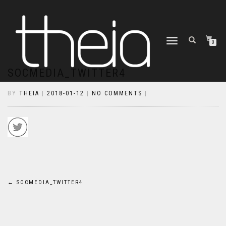
TOGGLE
0
NAVIGATION
SOCMEDIA_TWITTER4
BY
THEIA
|
2018-01-12
|
NO COMMENTS
|
Bejegyzés
←
SOCMEDIA_TWITTER4
navigáció