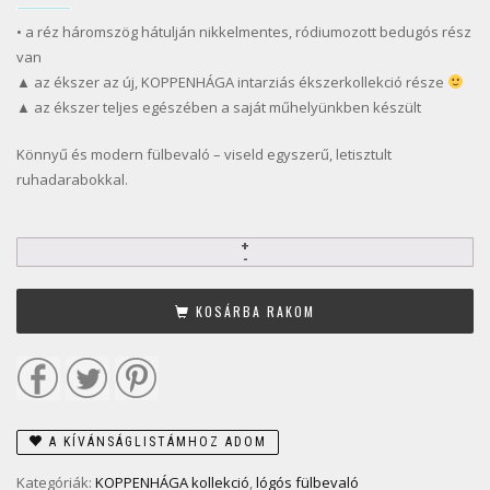
• a réz háromszög hátulján nikkelmentes, ródiumozott bedugós rész
van
▲ az ékszer az új, KOPPENHÁGA intarziás ékszerkollekció része
▲ az ékszer teljes egészében a saját műhelyünkben készült
Könnyű és modern fülbevaló – viseld egyszerű, letisztult
ruhadarabokkal.
KOSÁRBA RAKOM
A KÍVÁNSÁGLISTÁMHOZ ADOM
Kategóriák:
KOPPENHÁGA kollekció
,
lógós fülbevaló