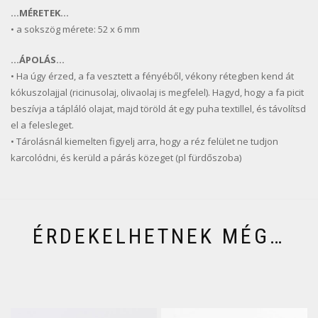
…MÉRETEK…
• a sokszög mérete: 52 x 6 mm
…ÁPOLÁS…
• Ha úgy érzed, a fa vesztett a fényéből, vékony rétegben kend át
kókuszolajjal (ricinusolaj, olivaolaj is megfelel). Hagyd, hogy a fa picit
beszívja a tápláló olajat, majd töröld át egy puha textillel, és távolítsd
el a felesleget.
• Tárolásnál kiemelten figyelj arra, hogy a réz felület ne tudjon
karcolódni, és kerüld a párás közeget (pl fürdőszoba)
ÉRDEKELHETNEK MÉG…