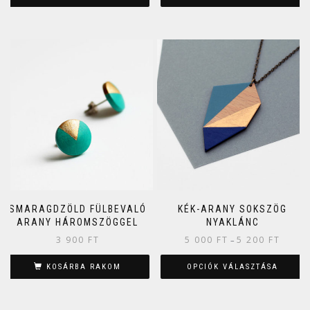
SMARAGDZÖLD FÜLBEVALÓ
KÉK-ARANY SOKSZÖG
ARANY HÁROMSZÖGGEL
NYAKLÁNC
3 900
FT
5 000
FT
5 200
FT
–
KOSÁRBA RAKOM
OPCIÓK VÁLASZTÁSA