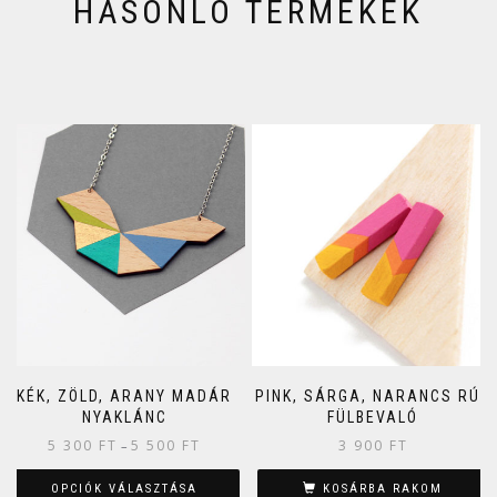
HASONLÓ TERMÉKEK
KÉK, ZÖLD, ARANY MADÁR
PINK, SÁRGA, NARANCS RÚD
NYAKLÁNC
FÜLBEVALÓ
5 300
FT
5 500
FT
3 900
FT
–
OPCIÓK VÁLASZTÁSA
KOSÁRBA RAKOM