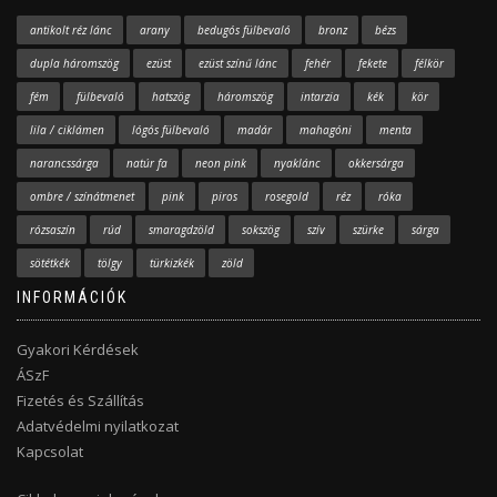
antikolt réz lánc
arany
bedugós fülbevaló
bronz
bézs
dupla háromszög
ezüst
ezüst színű lánc
fehér
fekete
félkör
fém
fülbevaló
hatszög
háromszög
intarzia
kék
kör
lila / ciklámen
lógós fülbevaló
madár
mahagóni
menta
narancssárga
natúr fa
neon pink
nyaklánc
okkersárga
ombre / színátmenet
pink
piros
rosegold
réz
róka
rózsaszín
rúd
smaragdzöld
sokszög
szív
szürke
sárga
sötétkék
tölgy
türkizkék
zöld
INFORMÁCIÓK
Gyakori Kérdések
ÁSzF
Fizetés és Szállítás
Adatvédelmi nyilatkozat
Kapcsolat