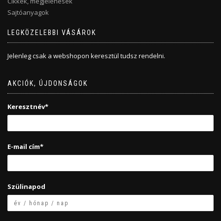
Cikkek, megjelenések
Sajtóanyagok
LEGKÖZELEBBI VÁSÁROK
Jelenleg csak a webshopon keresztül tudsz rendelni.
AKCIÓK, ÚJDONSÁGOK
Keresztnév*
E-mail cím*
Szülinapod