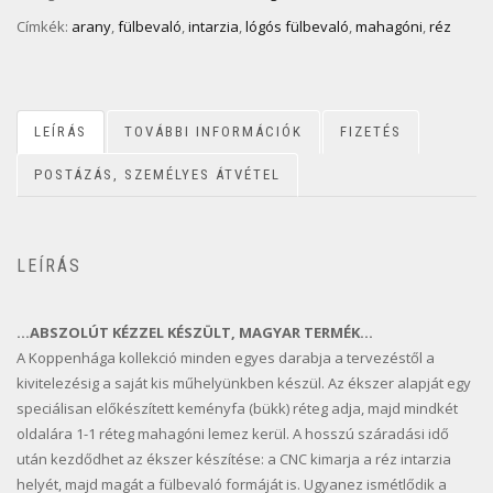
Címkék:
arany
,
fülbevaló
,
intarzia
,
lógós fülbevaló
,
mahagóni
,
réz
LEÍRÁS
TOVÁBBI INFORMÁCIÓK
FIZETÉS
POSTÁZÁS, SZEMÉLYES ÁTVÉTEL
LEÍRÁS
…ABSZOLÚT KÉZZEL KÉSZÜLT, MAGYAR TERMÉK…
A Koppenhága kollekció minden egyes darabja a tervezéstől a
kivitelezésig a saját kis műhelyünkben készül. Az ékszer alapját egy
speciálisan előkészített keményfa (bükk) réteg adja, majd mindkét
oldalára 1-1 réteg mahagóni lemez kerül. A hosszú száradási idő
után kezdődhet az ékszer készítése: a CNC kimarja a réz intarzia
helyét, majd magát a fülbevaló formáját is. Ugyanez ismétlődik a