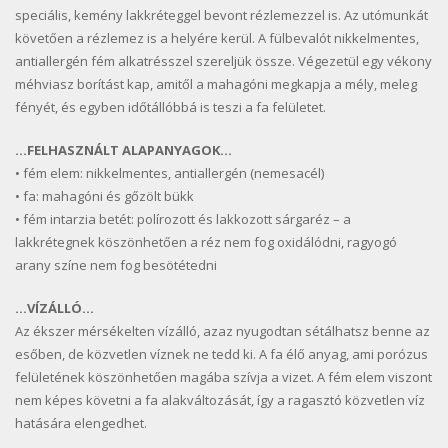
speciális, kemény lakkréteggel bevont rézlemezzel is. Az utómunkát
követően a rézlemez is a helyére kerül. A fülbevalót nikkelmentes,
antiallergén fém alkatrésszel szereljük össze. Végezetül egy vékony
méhviasz borítást kap, amitől a mahagóni megkapja a mély, meleg
fényét, és egyben időtállóbbá is teszi a fa felületet.
…FELHASZNÁLT ALAPANYAGOK…
• fém elem: nikkelmentes, antiallergén (nemesacél)
• fa: mahagóni és gőzölt bükk
• fém intarzia betét: polírozott és lakkozott sárgaréz – a
lakkrétegnek köszönhetően a réz nem fog oxidálódni, ragyogó
arany színe nem fog besötétedni
…VÍZÁLLÓ…
Az ékszer mérsékelten vízálló, azaz nyugodtan sétálhatsz benne az
esőben, de közvetlen víznek ne tedd ki. A fa élő anyag, ami porózus
felületének köszönhetően magába szívja a vizet. A fém elem viszont
nem képes követni a fa alakváltozását, így a ragasztó közvetlen víz
hatására elengedhet.