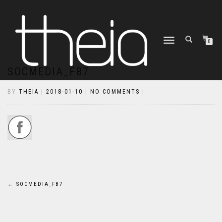
TOGGLE
0
NAVIGATION
SOCMEDIA_FB7
BY
THEIA
|
2018-01-10
|
NO COMMENTS
|
Bejegyzés
←
SOCMEDIA_FB7
navigáció