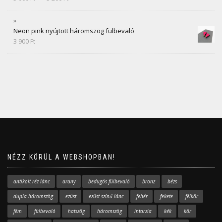
Neon pink nyújtott háromszög fülbevaló
3 900
Ft
NÉZZ KÖRÜL A WEBSHOPBAN!
antikolt réz lánc
arany
bedugós fülbevaló
bronz
bézs
dupla háromszög
ezüst
ezüst színű lánc
fehér
fekete
félkör
fém
fülbevaló
hatszög
háromszög
intarzia
kék
kör