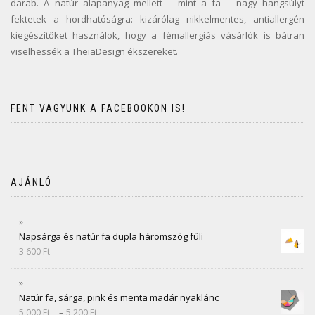
darab. A natúr alapanyag mellett – mint a fa – nagy hangsúlyt
fektetek a hordhatóságra: kizárólag nikkelmentes, antiallergén
kiegészítőket használok, hogy a fémallergiás vásárlók is bátran
viselhessék a TheiaDesign ékszereket.
FENT VAGYUNK A FACEBOOKON IS!
AJÁNLÓ
Napsárga és natúr fa dupla háromszög füli
3 600
Ft
Natúr fa, sárga, pink és menta madár nyaklánc
–
5 000
Ft
5 200
Ft