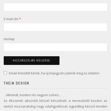
E-mail cím
*
Honlap
Email értesítőt kérek, ha új bejegyzés jelenik meg az oldalon.
THEIA DESIGN
…Minimál, modern és nagyon színes…
Az ékszerek abszolút kézzel készülnek: a tervezéstől kezdve az
utolsó mozzanatokig nagy odafigyeléssel, egyedileg készül minden