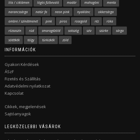
lila / ciklámen
lógós fülbevaló
madár
mahagóni
menta
narancssárga
natúr fa
neon pink
nyaklánc
okkersárga
ombre / színátmenet
pink
piros
rosegold
réz
róka
rózsaszín
rúd
smaragdzöld
sokszög
szív
szürke
sárga
sötétkék
tölgy
türkizkék
zöld
INFORMÁCIÓK
Gyakori Kérdések
ÁSzF
Fizetés és Szállítás
Adatvédelmi nyilatkozat
Kapcsolat
Cikkek, megjelenések
Sajtóanyagok
LEGKÖZELEBBI VÁSÁROK