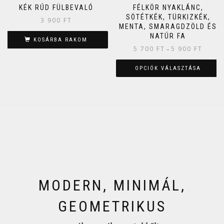
KÉK RÚD FÜLBEVALÓ
FÉLKÖR NYAKLÁNC,
SÖTÉTKÉK, TÜRKIZKÉK,
3 900
FT
MENTA, SMARAGDZÖLD ÉS
NATÚR FA
KOSÁRBA RAKOM
5 700
FT
5 900
FT
–
OPCIÓK VÁLASZTÁSA
MODERN, MINIMÁL,
GEOMETRIKUS