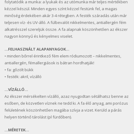
folytatódik a munka: a lyukak és az utómunka már teljes mértékben
kézzel készül. Minden egyes színt kézzel festünk fel, a magas
minőség érdekében akár 3-4 rétegben. A festék száradás után már
teljesen víz- és UV-álló. A fülbevalót nikkelmentes, antiallergén fém
alkatrésszel szereljük össze. A fa alapnak köszönhetően az ékszer
nagyon könnyű és kényelmes viselet.
…FELHASZNÁLT ALAPANYAGOK…
• minden bőrrel érintkező fém elem ródiumozott – nikkelmentes,
antiallergén, fémallergiások is bátran hordhatják!
• fa: gőzölt bükk
• festék: akril, vízálló
…VÍZÁLLÓ…
Az ékszer mérsékelten vízálló, azaz nyugodtan sétálhatsz benne az
esőben, de közvetlen víznek ne tedd ki. A fa élő anyag, ami porózus
felületének köszönhetően magába szívja a vizet. Kerüld a párás
helyen történő tárolást (pl fürdőben).
…MÉRETEK…