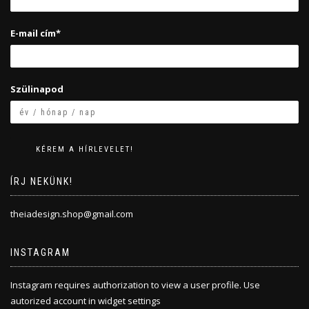
E-mail cím*
Szülinapod
ÍRJ NEKÜNK!
theiadesign.shop@gmail.com
INSTAGRAM
Instagram requires authorization to view a user profile. Use
autorized account in widget settings