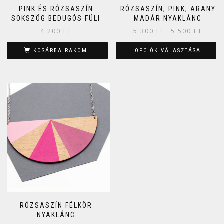
PINK ÉS RÓZSASZÍN
RÓZSASZÍN, PINK, ARANY
SOKSZÖG BEDUGÓS FÜLI
MADÁR NYAKLÁNC
4 200
FT
5 300
FT
5 500
FT
–
KOSÁRBA RAKOM
OPCIÓK VÁLASZTÁSA
RÓZSASZÍN FÉLKÖR
NYAKLÁNC