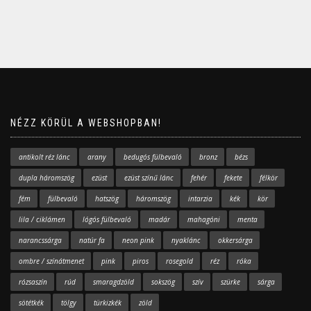
NÉZZ KÖRÜL A WEBSHOPBAN!
antikolt réz lánc
arany
bedugós fülbevaló
bronz
bézs
dupla háromszög
ezüst
ezüst színű lánc
fehér
fekete
félkör
fém
fülbevaló
hatszög
háromszög
intarzia
kék
kör
lila / ciklámen
lógós fülbevaló
madár
mahagóni
menta
narancssárga
natúr fa
neon pink
nyaklánc
okkersárga
ombre / színátmenet
pink
piros
rosegold
réz
róka
rózsaszín
rúd
smaragdzöld
sokszög
szív
szürke
sárga
sötétkék
tölgy
türkizkék
zöld