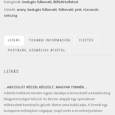
Kategóriák:
bedugós fülbevaló
,
BERLIN kollekció
Címkék:
arany
,
bedugós fülbevaló
,
fülbevaló
,
pink
,
rózsaszín
,
sokszög
LEÍRÁS
TOVÁBBI INFORMÁCIÓK
FIZETÉS
POSTÁZÁS, SZEMÉLYES ÁTVÉTEL
LEÍRÁS
…ABSZOLÚT KÉZZEL KÉSZÜLT, MAGYAR TERMÉK…
A Berlin kollekció minden egyes darabja a tervezéstől a kivitelezésig
Magyarországon készül. Az ékszer alapját egy speciálisan
előkészített keményfa (gőzölt- illetve sima bükk) adja. A formát egy
budapesti műhelyben vágatjuk, majd ismét a mi műhelyünkben