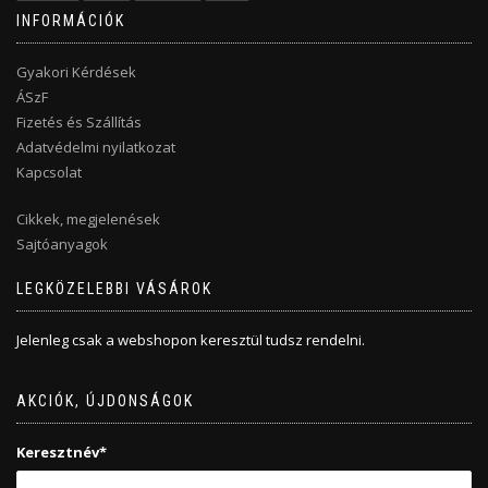
INFORMÁCIÓK
Gyakori Kérdések
ÁSzF
Fizetés és Szállítás
Adatvédelmi nyilatkozat
Kapcsolat
Cikkek, megjelenések
Sajtóanyagok
LEGKÖZELEBBI VÁSÁROK
Jelenleg csak a webshopon keresztül tudsz rendelni.
AKCIÓK, ÚJDONSÁGOK
Keresztnév*