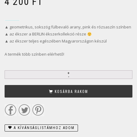
4 200
FT
▲ geometrikus, sokszög fülbevaló arany, pink és rózsaszín színben
▲ az ékszer a BERLIN ékszerkollekció része
▲ az ékszer teljes egészében Magyarországon készül
A termék több színben elérhető!
KOSÁRBA RAKOM
A KÍVÁNSÁGLISTÁMHOZ ADOM