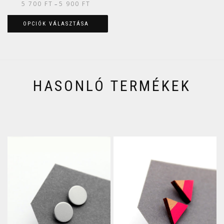
5 700
FT
5 900
FT
–
OPCIÓK VÁLASZTÁSA
HASONLÓ TERMÉKEK