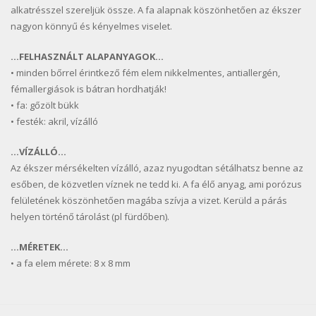
alkatrésszel szereljük össze. A fa alapnak köszönhetően az ékszer
nagyon könnyű és kényelmes viselet.
…FELHASZNÁLT ALAPANYAGOK…
• minden bőrrel érintkező fém elem nikkelmentes, antiallergén,
fémallergiások is bátran hordhatják!
• fa: gőzölt bükk
• festék: akril, vízálló
…VÍZÁLLÓ…
Az ékszer mérsékelten vízálló, azaz nyugodtan sétálhatsz benne az
esőben, de közvetlen víznek ne tedd ki. A fa élő anyag, ami porózus
felületének köszönhetően magába szívja a vizet. Kerüld a párás
helyen történő tárolást (pl fürdőben).
…MÉRETEK…
• a fa elem mérete: 8 x 8 mm