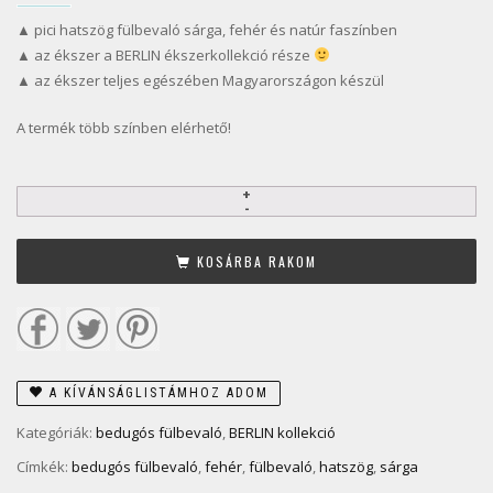
▲ pici hatszög fülbevaló sárga, fehér és natúr faszínben
▲ az ékszer a BERLIN ékszerkollekció része
▲ az ékszer teljes egészében Magyarországon készül
A termék több színben elérhető!
KOSÁRBA RAKOM
A KÍVÁNSÁGLISTÁMHOZ ADOM
Kategóriák:
bedugós fülbevaló
,
BERLIN kollekció
Címkék:
bedugós fülbevaló
,
fehér
,
fülbevaló
,
hatszög
,
sárga