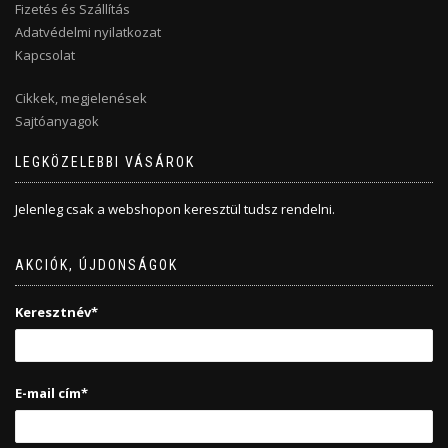
Fizetés és Szállítás
Adatvédelmi nyilatkozat
Kapcsolat
Cikkek, megjelenések
Sajtóanyagok
LEGKÖZELEBBI VÁSÁROK
Jelenleg csak a webshopon keresztül tudsz rendelni.
AKCIÓK, ÚJDONSÁGOK
Keresztnév*
E-mail cím*