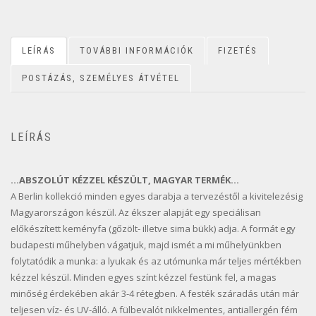
LEÍRÁS
TOVÁBBI INFORMÁCIÓK
FIZETÉS
POSTÁZÁS, SZEMÉLYES ÁTVÉTEL
LEÍRÁS
…ABSZOLÚT KÉZZEL KÉSZÜLT, MAGYAR TERMÉK…
A Berlin kollekció minden egyes darabja a tervezéstől a kivitelezésig
Magyarországon készül. Az ékszer alapját egy speciálisan
előkészített keményfa (gőzölt- illetve sima bükk) adja. A formát egy
budapesti műhelyben vágatjuk, majd ismét a mi műhelyünkben
folytatódik a munka: a lyukak és az utómunka már teljes mértékben
kézzel készül. Minden egyes színt kézzel festünk fel, a magas
minőség érdekében akár 3-4 rétegben. A festék száradás után már
teljesen víz- és UV-álló. A fülbevalót nikkelmentes, antiallergén fém