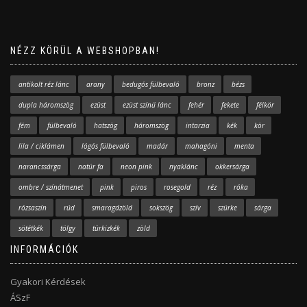
NÉZZ KÖRÜL A WEBSHOPBAN!
antikolt réz lánc
arany
bedugós fülbevaló
bronz
bézs
dupla háromszög
ezüst
ezüst színű lánc
fehér
fekete
félkör
fém
fülbevaló
hatszög
háromszög
intarzia
kék
kör
lila / ciklámen
lógós fülbevaló
madár
mahagóni
menta
narancssárga
natúr fa
neon pink
nyaklánc
okkersárga
ombre / színátmenet
pink
piros
rosegold
réz
róka
rózsaszín
rúd
smaragdzöld
sokszög
szív
szürke
sárga
sötétkék
tölgy
türkizkék
zöld
INFORMÁCIÓK
Gyakori Kérdések
ÁSzF