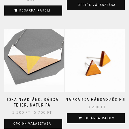
OPCIÓK VÁLASZTÁSA
KOSÁRBA RAKOM
RÓKA NYAKLÁNC, SÁRGA
NAPSÁRGA HÁROMSZÖG FÜLI
FEHÉR, NATÚR FA
3 200
FT
5 500
FT
5 700
FT
–
KOSÁRBA RAKOM
OPCIÓK VÁLASZTÁSA