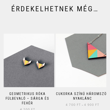
ÉRDEKELHETNEK MÉG…
GEOMETRIKUS RÓKA
CUKORKA SZÍNŰ HÁROMSZÖG
FÜLBEVALÓ – SÁRGA ÉS
NYAKLÁNC
FEHÉR
4 700
FT
4 900
FT
–
4 200
FT