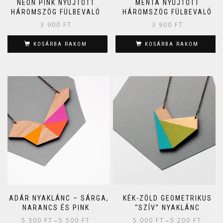
NEON PINK NYÚJTOTT
MENTA NYÚJTOTT
HÁROMSZÖG FÜLBEVALÓ
HÁROMSZÖG FÜLBEVALÓ
3 900
FT
3 900
FT
KOSÁRBA RAKOM
KOSÁRBA RAKOM
MADÁR NYAKLÁNC – SÁRGA,
KÉK-ZÖLD GEOMETRIKUS
NARANCS ÉS PINK
“SZÍV” NYAKLÁNC
5 300
FT
5 500
FT
5 000
FT
5 200
FT
–
–