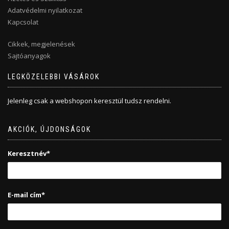
Adatvédelmi nyilatkozat
Kapcsolat
Cikkek, megjelenések
Sajtóanyagok
LEGKÖZELEBBI VÁSÁROK
Jelenleg csak a webshopon keresztül tudsz rendelni.
AKCIÓK, ÚJDONSÁGOK
Keresztnév*
E-mail cím*