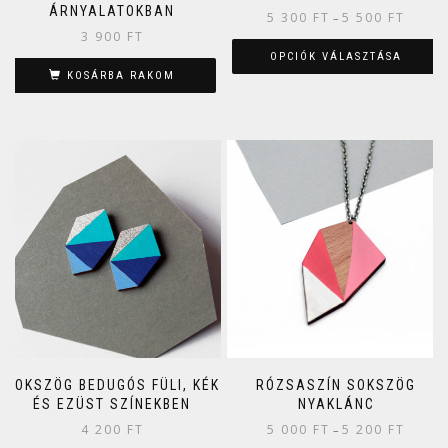
ÁRNYALATOKBAN
5 300
FT
5 500
FT
–
3 900
FT
OPCIÓK VÁLASZTÁSA
KOSÁRBA RAKOM
SOKSZÖG BEDUGÓS FÜLI, KÉK
RÓZSASZÍN SOKSZÖG
ÉS EZÜST SZÍNEKBEN
NYAKLÁNC
4 200
FT
5 000
FT
5 200
FT
–