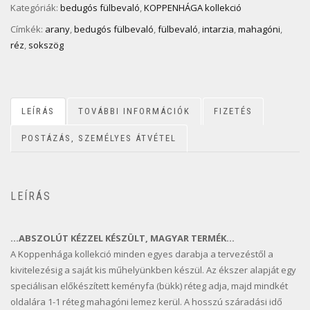
Kategóriák:
bedugós fülbevaló
,
KOPPENHÁGA kollekció
Címkék:
arany
,
bedugós fülbevaló
,
fülbevaló
,
intarzia
,
mahagóni
,
réz
,
sokszög
LEÍRÁS
TOVÁBBI INFORMÁCIÓK
FIZETÉS
POSTÁZÁS, SZEMÉLYES ÁTVÉTEL
LEÍRÁS
…ABSZOLÚT KÉZZEL KÉSZÜLT, MAGYAR TERMÉK…
A Koppenhága kollekció minden egyes darabja a tervezéstől a
kivitelezésig a saját kis műhelyünkben készül. Az ékszer alapját egy
speciálisan előkészített keményfa (bükk) réteg adja, majd mindkét
oldalára 1-1 réteg mahagóni lemez kerül. A hosszú száradási idő