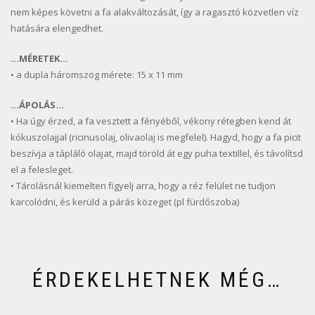
nem képes követni a fa alakváltozását, így a ragasztó közvetlen víz
hatására elengedhet.
…MÉRETEK…
• a dupla háromszög mérete: 15 x 11 mm
…ÁPOLÁS…
• Ha úgy érzed, a fa vesztett a fényéből, vékony rétegben kend át
kókuszolajjal (ricinusolaj, olivaolaj is megfelel). Hagyd, hogy a fa picit
beszívja a tápláló olajat, majd töröld át egy puha textillel, és távolítsd
el a felesleget.
• Tárolásnál kiemelten figyelj arra, hogy a réz felület ne tudjon
karcolódni, és kerüld a párás közeget (pl fürdőszoba)
ÉRDEKELHETNEK MÉG…