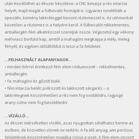
után kezdődhet az ékszer készítése: a CNC kimarja a réz intarzia
helyét, majd magát a fülbevaló formáját is. Ugyanez ismétlődik a
speciális, kemény lakkréteggel bevont rézlemezzel is. Az utómunkát
követően a rézlemez is a helyére kerül. A fülbevalót nikkelmentes,
antiallergén fém alkatrésszel szereljük össze. Végezetül egy vékony
méhviasz borítást kap, amitől a mahagóni megkapja a mély, meleg
fényét, és egyben időtállóbbá is teszi a fa felületet.
…FELHASZNÁLT ALAPANYAGOK…
• minden bőrrel érintkező fém elem ródiumozott – nikkelmentes,
antiallergén
• fa: mahagóni és gőzölt bükk
• fém intarzia betét: polírozott és lakkozott sárgaréz – a
lakkrétegnek köszönhetően a réz nem fog oxidálódni, ragyogó
arany színe nem fog besötétedni
…VÍZÁLLÓ…
Az ékszer mérsékelten vízálló, azaz nyugodtan sétálhatsz benne az
esőben, de közvetlen víznek ne tedd ki. A fa élő anyag, ami porózus
felületének köszönhetően magába szívja a vizet. A fém elem viszont