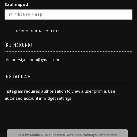
Szülinapod
ÍRJ NEKÜNK!
theiadesign.shop@gmail.com
INSTAGRAM
Instagram requires authorization to view a user profile. Use
autorized account in widget settings
THEIA DESIGN, 2008-2020
Ez a weboldal sütiket használ. Az Uniós törvények értelmében