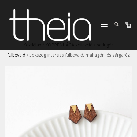
TOGGLE
0
NAVIGATION
Kezdőlap
/
KOPPENHÁGA kollekció
/
bedugós
fülbevaló
/ Sokszög intarziás fülbevaló, mahagóni és sárgaréz