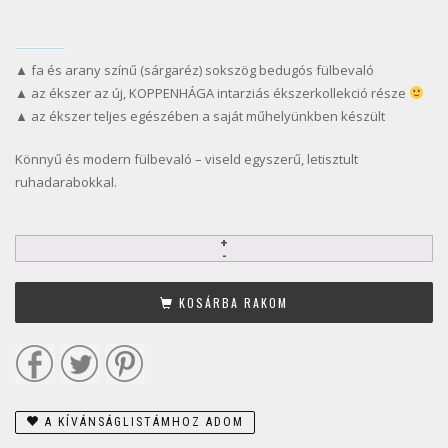
▲ fa és arany színű (sárgaréz) sokszög bedugós fülbevaló
▲ az ékszer az új, KOPPENHÁGA intarziás ékszerkollekció része
▲ az ékszer teljes egészében a saját műhelyünkben készült
Könnyű és modern fülbevaló – viseld egyszerű, letisztult
ruhadarabokkal.
KOSÁRBA RAKOM
A KÍVÁNSÁGLISTÁMHOZ ADOM