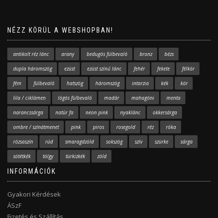
NÉZZ KÖRÜL A WEBSHOPBAN!
antikolt réz lánc
arany
bedugós fülbevaló
bronz
bézs
dupla háromszög
ezüst
ezüst színű lánc
fehér
fekete
félkör
fém
fülbevaló
hatszög
háromszög
intarzia
kék
kör
lila / ciklámen
lógós fülbevaló
madár
mahagóni
menta
narancssárga
natúr fa
neon pink
nyaklánc
okkersárga
ombre / színátmenet
pink
piros
rosegold
réz
róka
rózsaszín
rúd
smaragdzöld
sokszög
szív
szürke
sárga
sötétkék
tölgy
türkizkék
zöld
INFORMÁCIÓK
Gyakori Kérdések
ÁSzF
Fizetés és Szállítás